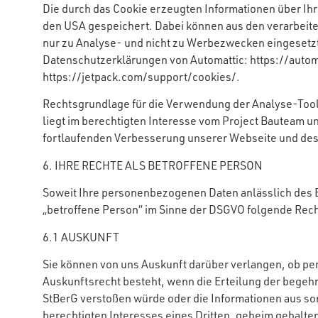
Die durch das Cookie erzeugten Informationen über Ih
den USA gespeichert. Dabei können aus den verarbeite
nur zu Analyse- und nicht zu Werbezwecken eingesetzt
Datenschutzerklärungen von Automattic: https://autom
https://jetpack.com/support/cookies/.
Rechtsgrundlage für die Verwendung der Analyse-Tools 
liegt im berechtigten Interesse vom Project Bauteam un
fortlaufenden Verbesserung unserer Webseite und des
6. IHRE RECHTE ALS BETROFFENE PERSON
Soweit Ihre personenbezogenen Daten anlässlich des 
„betroffene Person“ im Sinne der DSGVO folgende Rech
6.1 AUSKUNFT
Sie können von uns Auskunft darüber verlangen, ob pe
Auskunftsrecht besteht, wenn die Erteilung der begeh
StBerG verstoßen würde oder die Informationen aus 
berechtigten Interesses eines Dritten, geheim gehalt