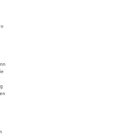
zu
ann
ie
ig
nen
n