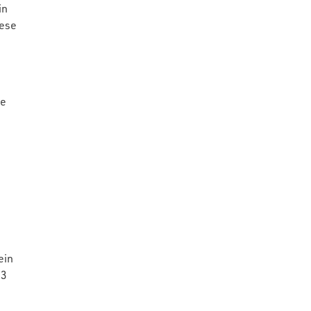
in
iese
se
ein
83