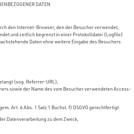
NENBE­ZOGENER DATEN
rch den Internet-Browser, den der Besucher verwendet,
et und zeitlich begrenzt in einer Protokolldatei (Logfile)
 nachstehende Daten ohne weitere Eingabe des Besuchers
elangt (sog. Referrer-URL),
chers sowie der Name des vom Besucher verwendeten Access-
m. Art. 6 Abs. 1 Satz 1 Buchst. f) DSGVO gerechtfertigt.
 der Datenverarbeitung zu dem Zweck,